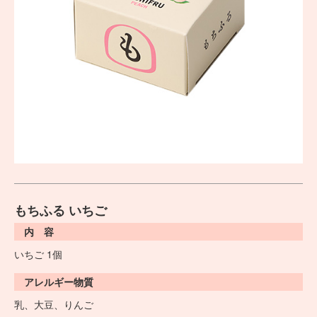
もちふる いちご
内 容
いちご 1個
アレルギー物質
乳、大豆、りんご