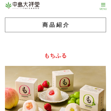
MENU
商 品 紹 介
もちふる