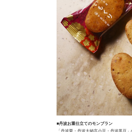
■丹波お重仕立てのモンブラン
「丹波栗・丹波大納言小豆・丹波黒豆」